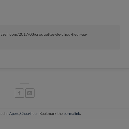
rlyzen.com/2017/03/croquettes-de-chou-fleur-au-
ted in
Apéro
,
Chou-fleur
. Bookmark the
permalink
.