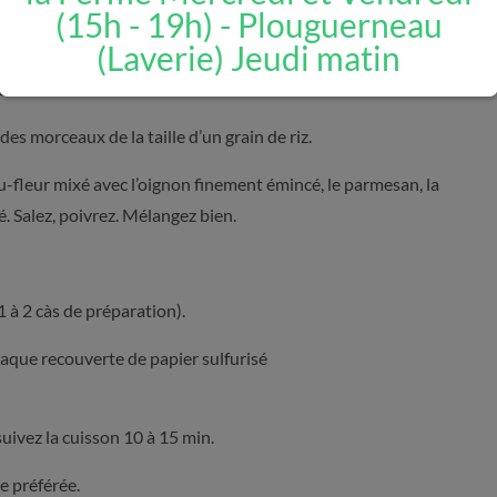
(15h - 19h) - Plouguerneau
(Laverie) Jeudi matin
 (il en faut environ 500 g).
ans une casserole d’eau bouillante.
es morceaux de la taille d’un grain de riz.
u-fleur mixé avec l’oignon finement émincé, le parmesan, la
lé. Salez, poivrez. Mélangez bien.
 à 2 càs de préparation).
aque recouverte de papier sulfurisé
uivez la cuisson 10 à 15 min.
e préférée.