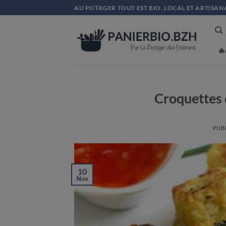
Passer
AU POTAGER TOUT EST BIO, LOCAL ET ARTISAN
au
contenu

Croquettes 
PUBL
10
Nov