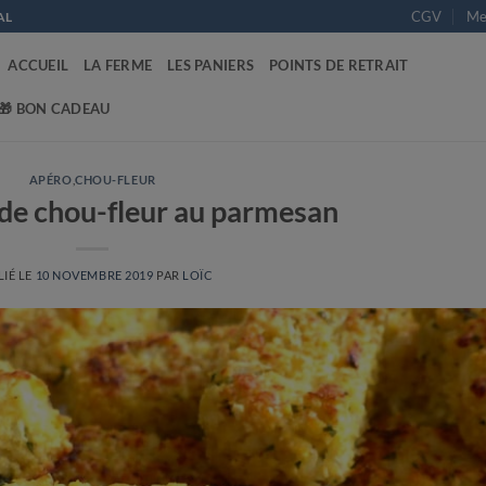
CGV
Men
AL
ACCUEIL
LA FERME
LES PANIERS
POINTS DE RETRAIT
🎁 BON CADEAU
APÉRO
,
CHOU-FLEUR
de chou-fleur au parmesan
IÉ LE
10 NOVEMBRE 2019
PAR
LOÏC