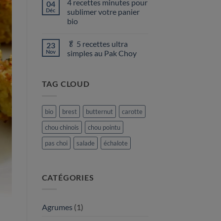
4 recettes minutes pour
04
sur
Recettes
Déc
sublimer votre panier
détox
bio
après
les
Aucun
fêtes
commentaire
🥬 5 recettes ultra
23
sur
4
Nov
simples au Pak Choy
recettes
minutes
Aucun
pour
commentaire
sublimer
sur
TAG CLOUD
votre
🥬
panier
5
bio
recettes
ultra
simples
bio
brest
butternut
carotte
au
Pak
chou chinois
chou pointu
Choy
pas choi
salade
échalote
CATÉGORIES
Agrumes
(1)