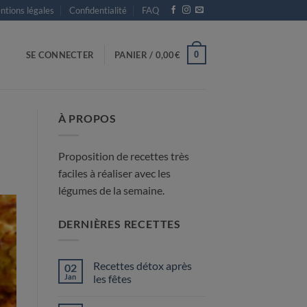
tions légales
Confidentialité
FAQ
0
SE CONNECTER
PANIER /
0,00
€
À PROPOS
Proposition de recettes très
faciles à réaliser avec les
légumes de la semaine.
DERNIÈRES RECETTES
Recettes détox après
02
Jan
les fêtes
Aucun
commentaire