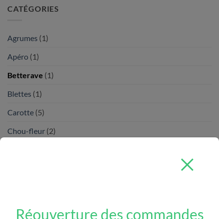
CATÉGORIES
Agrumes
(1)
Apéro
(1)
Betterave
(1)
Blettes
(1)
Carotte
(5)
Chou-fleur
(2)
Chou-Fleur
(1)
choux
(4)
Choux chinois
(3)
Coriandre
(1)
Réouverture des commandes