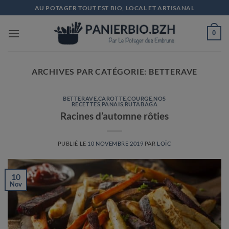
Passer
AU POTAGER TOUT EST BIO, LOCAL ET ARTISANAL
au
contenu
0
ARCHIVES PAR CATÉGORIE:
BETTERAVE
BETTERAVE
,
CAROTTE
,
COURGE
,
NOS
RECETTES
,
PANAIS
,
RUTABAGA
Racines d’automne rôties
PUBLIÉ LE
10 NOVEMBRE 2019
PAR
LOÏC
10
Nov