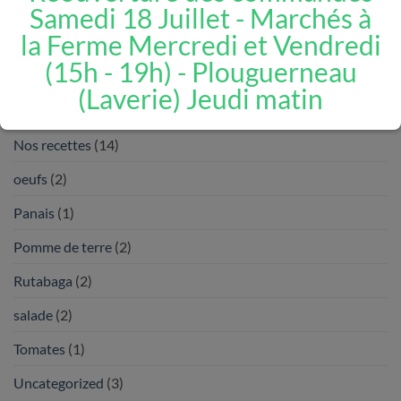
Courge
(3)
Samedi 18 Juillet - Marchés à
la Ferme Mercredi et Vendredi
Épinards
(1)
(15h - 19h) - Plouguerneau
Fenouil
(2)
(Laverie) Jeudi matin
Haricot
(1)
Nos recettes
(14)
oeufs
(2)
Panais
(1)
Pomme de terre
(2)
Rutabaga
(2)
salade
(2)
Tomates
(1)
Uncategorized
(3)