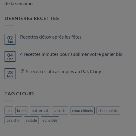
de la semaine.
DERNIÈRES RECETTES
Recettes détox après les fêtes
02
Jan
Aucun
commentaire
sur
4 recettes minutes pour sublimer votre panier bio
04
Recettes
détox
Déc
Aucun
après
commentaire
les
sur
fêtes
🥬 5 recettes ultra simples au Pak Choy
23
4
recettes
Nov
Aucun
minutes
commentaire
pour
sur
sublimer
🥬
votre
TAG CLOUD
5
panier
recettes
bio
ultra
simples
au
bio
brest
butternut
carotte
chou chinois
chou pointu
Pak
Choy
pas choi
salade
échalote