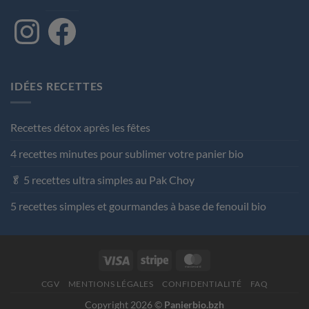
Instagram
Facebook
IDÉES RECETTES
Recettes détox après les fêtes
4 recettes minutes pour sublimer votre panier bio
🥬 5 recettes ultra simples au Pak Choy
5 recettes simples et gourmandes à base de fenouil bio
Visa
Stripe
MasterCard
CGV
MENTIONS LÉGALES
CONFIDENTIALITÉ
FAQ
Copyright 2026 ©
Panierbio.bzh