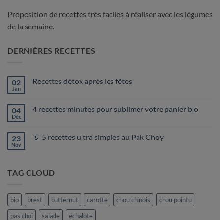
Proposition de recettes très faciles à réaliser avec les légumes
de la semaine.
DERNIÈRES RECETTES
Recettes détox après les fêtes
02
Jan
Aucun
commentaire
sur
4 recettes minutes pour sublimer votre panier bio
04
Recettes
détox
Déc
Aucun
après
commentaire
les
sur
fêtes
🥬 5 recettes ultra simples au Pak Choy
23
4
recettes
Nov
Aucun
minutes
commentaire
pour
sur
sublimer
🥬
votre
TAG CLOUD
5
panier
recettes
bio
ultra
simples
au
bio
brest
butternut
carotte
chou chinois
chou pointu
Pak
Choy
pas choi
salade
échalote