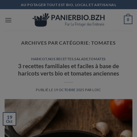
Passer
AU POTAGER TOUT EST BIO, LOCAL ET ARTISANAL
au
contenu
0
ARCHIVES PAR CATÉGORIE:
TOMATES
HARICOT
,
NOS RECETTES
,
SALADE
,
TOMATES
3 recettes familiales et faciles à base de
haricots verts bio et tomates anciennes
PUBLIÉ LE
19 OCTOBRE 2025
PAR
LOÏC
19
Oct