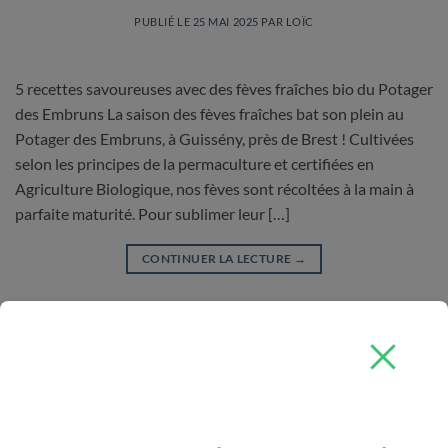
PUBLIÉ LE
25 MAI 2025
PAR
LOÏC
5 recettes savoureuses avec des fèves fraîches bio du Potager
des Embruns La saison des fèves fraîches bat son plein au
Potager des Embruns, à Guissény, près de Brest ! Cultivées
selon les principes de la permaculture et certifiées en
Agriculture Biologique, nos fèves sont récoltées à la main à
parfaite maturité. Pour sublimer leur […]
CONTINUER LA LECTURE
→
Posté dans
Uncategorized
Laissez un commentaire
À PROPOS