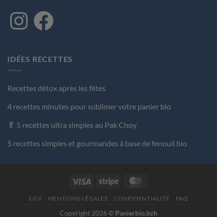
Instagram
Facebook
IDÉES RECETTES
Recettes détox après les fêtes
4 recettes minutes pour sublimer votre panier bio
🥬 5 recettes ultra simples au Pak Choy
5 recettes simples et gourmandes à base de fenouil bio
Visa
Stripe
MasterCard
CGV
MENTIONS LÉGALES
CONFIDENTIALITÉ
FAQ
Copyright 2026 ©
Panierbio.bzh