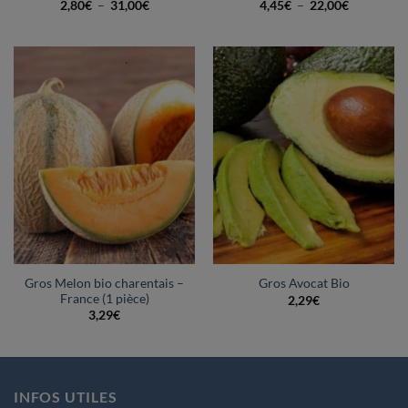
Plage
Plage
2,80
€
–
31,00
€
4,45
€
–
22,00
€
de
de
prix :
prix :
2,80€
4,45€
à
à
31,00€
22,00€
Gros Melon bio charentais –
Gros Avocat Bio
France (1 pièce)
2,29
€
3,29
€
INFOS UTILES