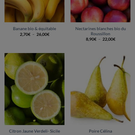
Nectarines blanches bio du
Banane bio & équitable
Roussillon
Plage
2,70
€
–
26,00
€
de
Plage
8,90
€
–
22,00
€
prix :
de
2,70€
prix :
à
8,90€
26,00€
à
22,00€
Citron Jaune Verdeli- Sicile
Poire Célina