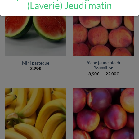
(Laverie) Jeudi matin
Pêche jaune bio du
Mini pastèque
Roussillon
3,99
€
Plage
8,90
€
–
22,00
€
de
prix :
8,90€
à
22,00€