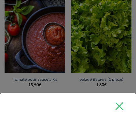
Tomate pour sauce 5 kg
Salade Batavia (1 pièce)
15,50
€
1,80
€